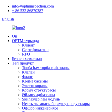
info@optminspection.com
+ 86 532 86870387
English
Өй
OPTM турында
Клиент
Сертификатлар
RFQ
Безнең хезмәтләр
Төп продукт
Торба һәм торба җиһазлары
Клапан
Фланг
Көймә басымы
Электр коралы
Корыч структурасы
Әйләнү җиһазлары
Skиһазлар һәм модуль
Нефть чыганагы бораулау продуктлары
Офшор инженериясе