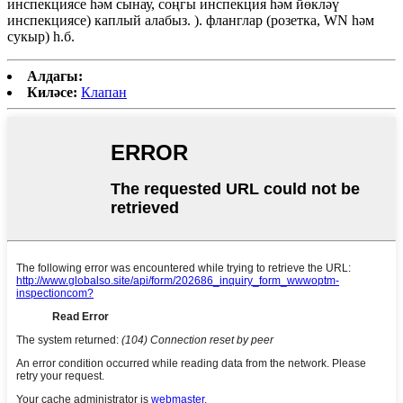
инспекциясе һәм сынау, соңгы инспекция һәм йөкләү
инспекциясе) каплый алабыз. ). фланглар (розетка, WN һәм
сукыр) һ.б.
Алдагы:
Киләсе:
Клапан