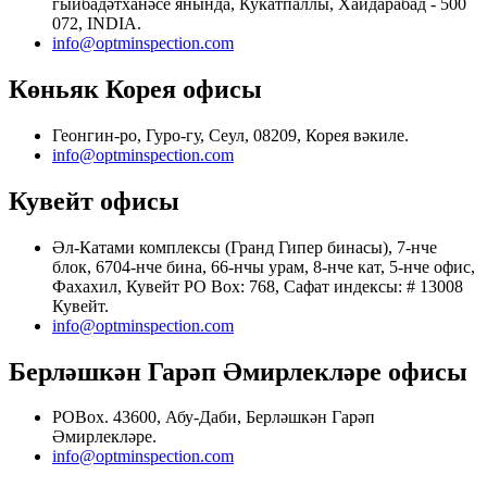
гыйбадәтханәсе янында, Кукатпаллы, Хайдарабад - 500
072, INDIA.
info@optminspection.com
Көньяк Корея офисы
Геонгин-ро, Гуро-гу, Сеул, 08209, Корея вәкиле.
info@optminspection.com
Кувейт офисы
Әл-Катами комплексы (Гранд Гипер бинасы), 7-нче
блок, 6704-нче бина, 66-нчы урам, 8-нче кат, 5-нче офис,
Фахахил, Кувейт PO Box: 768, Сафат индексы: # 13008
Кувейт.
info@optminspection.com
Берләшкән Гарәп Әмирлекләре офисы
POBox. 43600, Абу-Даби, Берләшкән Гарәп
Әмирлекләре.
info@optminspection.com