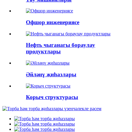
Офшор инженериясе
Нефть чыганагы бораулау
продуктлары
Әйләнү җиһазлары
Корыч структурасы