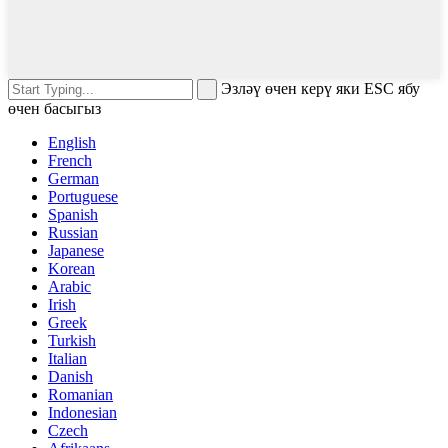
Эзләү өчен керү яки ESC ябу
өчен басыгыз
English
French
German
Portuguese
Spanish
Russian
Japanese
Korean
Arabic
Irish
Greek
Turkish
Italian
Danish
Romanian
Indonesian
Czech