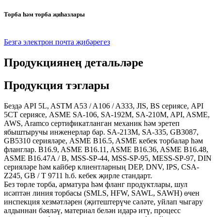
Торба һәм торба җиһазлары
Безгә электрон почта җибәрегез
Продукциянең детальләре
Продукция тэглары
Бездә API 5L, ASTM A53 / A106 / A333, JIS, BS сериясе, API
5CT сериясе, ASME SA-106, SA-192M, SA-210M, API, ASME,
AWS, Aramco сертификатланган механик һәм эретеп
ябыштыручы инженерлар бар. SA-213M, SA-335, GB3087,
GB5310 серияләре, ASME B16.5, ASME кебек торбалар һәм
фланглар. B16.9, ASME B16.11, ASME B16.36, ASME B16.48,
ASME B16.47A / B, MSS-SP-44, MSS-SP-95, MESS-SP-97, DIN
серияләре һәм кайбер клиентларның DEP, DNV, IPS, CSA-
Z245, GB / T 9711 һ.б. кебек җирле стандарт.
Без төрле торба, арматура һәм фланг продуктлары, шул
исәптән линия торбасы (SMLS, HFW, SAWL, SAWH) өчен
инспекция хезмәтләрен (җитештерүче сәләте, уйлап чыгару
алдыннан бәяләү, материал белән идарә итү, процесс