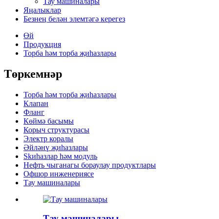
Тау машиналары
Яңалыклар
Безнең белән элемтәгә керегез
Өй
Продукция
Торба һәм торба җиһазлары
Төркемнәр
Торба һәм торба җиһазлары
Клапан
Фланг
Көймә басымы
Корыч структурасы
Электр коралы
Әйләнү җиһазлары
Skиһазлар һәм модуль
Нефть чыганагы бораулау продуктлары
Офшор инженериясе
Тау машиналары
Тау машиналары