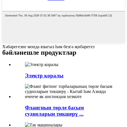
Хәбәрегезне монда языгыз һәм безгә җибәрегез
бәйләнешле продуктлар
Электр коралы
Флангның төрле басым
судноларын тикшерү ...