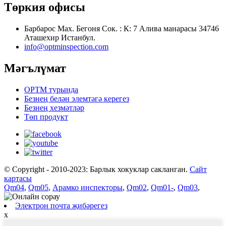
Төркия офисы
Барбарос Мах. Бегоня Сок. : К: 7 Алива манарасы 34746
Аташехир Истанбул.
info@optminspection.com
Мәгълүмат
OPTM турында
Безнең белән элемтәгә керегез
Безнең хезмәтләр
Төп продукт
© Copyright - 2010-2023: Барлык хокуклар сакланган.
Сайт
картасы
Qm04
,
Qm05
,
Арамко инспекторы
,
Qm02
,
Qm01-
,
Qm03
,
Электрон почта җибәрегез
x