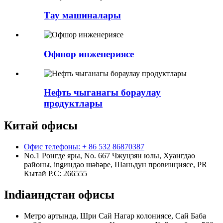
Тау машиналары
Офшор инженериясе
Нефть чыганагы бораулау
продуктлары
Китай офисы
Офис телефоны: + 86 532 86870387
No.1 Ронгде яры, No. 667 Чжуцзян юлы, Хуангдао
районы, ingиндао шәһәре, Шаньдун провинциясе, PR
Кытай Р.С: 266555
Indiaиндстан офисы
Метро артында, Шри Сай Нагар колониясе, Сай Баба