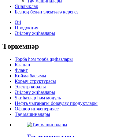
Тау машиналары
Яңалыклар
Безнең белән элемтәгә керегез
Өй
Продукция
Әйләнү җиһазлары
Төркемнәр
Торба һәм торба җиһазлары
Клапан
Фланг
Көймә басымы
Корыч структурасы
Электр коралы
Әйләнү җиһазлары
Skиһазлар һәм модуль
Нефть чыганагы бораулау продуктлары
Офшор инженериясе
Тау машиналары
Тау машиналары