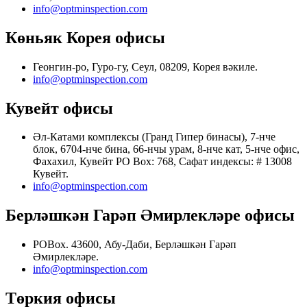
info@optminspection.com
Көньяк Корея офисы
Геонгин-ро, Гуро-гу, Сеул, 08209, Корея вәкиле.
info@optminspection.com
Кувейт офисы
Әл-Катами комплексы (Гранд Гипер бинасы), 7-нче
блок, 6704-нче бина, 66-нчы урам, 8-нче кат, 5-нче офис,
Фахахил, Кувейт PO Box: 768, Сафат индексы: # 13008
Кувейт.
info@optminspection.com
Берләшкән Гарәп Әмирлекләре офисы
POBox. 43600, Абу-Даби, Берләшкән Гарәп
Әмирлекләре.
info@optminspection.com
Төркия офисы