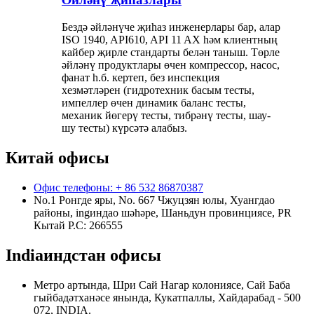
Бездә әйләнүче җиһаз инженерлары бар, алар
ISO 1940, API610, API 11 AX һәм клиентның
кайбер җирле стандарты белән таныш. Төрле
әйләнү продуктлары өчен компрессор, насос,
фанат һ.б. кертеп, без инспекция
хезмәтләрен (гидротехник басым тесты,
импеллер өчен динамик баланс тесты,
механик йөгерү тесты, тибрәнү тесты, шау-
шу тесты) күрсәтә алабыз.
Китай офисы
Офис телефоны: + 86 532 86870387
No.1 Ронгде яры, No. 667 Чжуцзян юлы, Хуангдао
районы, ingиндао шәһәре, Шаньдун провинциясе, PR
Кытай Р.С: 266555
Indiaиндстан офисы
Метро артында, Шри Сай Нагар колониясе, Сай Баба
гыйбадәтханәсе янында, Кукатпаллы, Хайдарабад - 500
072, INDIA.