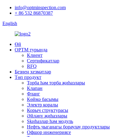
info@optminspection.com
+ 86 532 86870387
English
Өй
OPTM турында
Клиент
Сертификатлар
RFQ
Безнең хезмәтләр
Төп продукт
Торба һәм торба җиһазлары
Клапан
Фланг
Көймә басымы
Электр коралы
Корыч структурасы
Әйләнү җиһазлары
Skиһазлар һәм модуль
Нефть чыганагы бораулау продуктлары
Офшор инженериясе