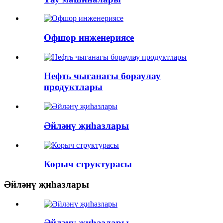
Офшор инженериясе
Нефть чыганагы бораулау
продуктлары
Әйләнү җиһазлары
Корыч структурасы
Әйләнү җиһазлары
Әйләнү җиһазлары