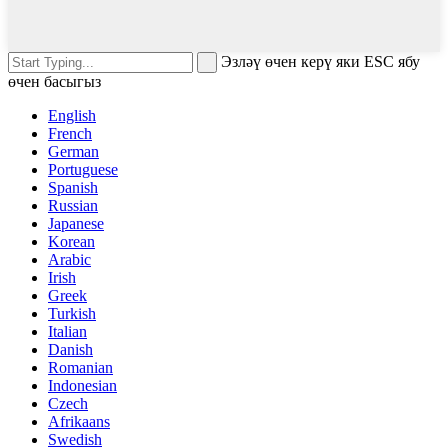
Эзләү өчен керү яки ESC ябу
өчен басыгыз
English
French
German
Portuguese
Spanish
Russian
Japanese
Korean
Arabic
Irish
Greek
Turkish
Italian
Danish
Romanian
Indonesian
Czech
Afrikaans
Swedish