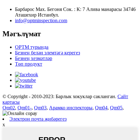
Барбарос Мах. Бегоня Сок. : К: 7 Алива манарасы 34746
Аташехир Истанбул.
info@optminspection.com
Мәгълүмат
OPTM турында
Безнең белән элемтәгә керегез
Безнең хезмәтләр
Төп продукт
© Copyright - 2010-2023: Барлык хокуклар сакланган.
Сайт
картасы
Qm02
,
Qm01-
,
Qm03
,
Арамко инспекторы
,
Qm04
,
Qm05
,
Электрон почта җибәрегез
x