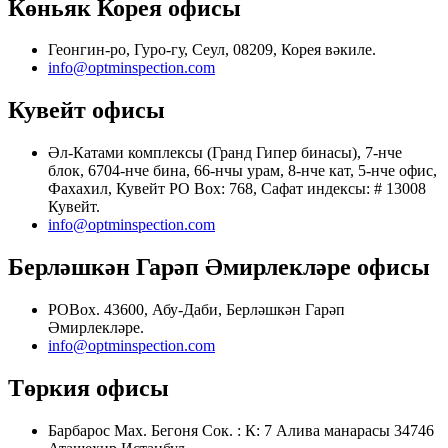
Көньяк Корея офисы
Геонгин-ро, Гуро-гу, Сеул, 08209, Корея вәкиле.
info@optminspection.com
Кувейт офисы
Әл-Катами комплексы (Гранд Гипер бинасы), 7-нче
блок, 6704-нче бина, 66-нчы урам, 8-нче кат, 5-нче офис,
Фахахил, Кувейт PO Box: 768, Сафат индексы: # 13008
Кувейт.
info@optminspection.com
Берләшкән Гарәп Әмирлекләре офисы
POBox. 43600, Абу-Даби, Берләшкән Гарәп
Әмирлекләре.
info@optminspection.com
Төркия офисы
Барбарос Мах. Бегоня Сок. : К: 7 Алива манарасы 34746