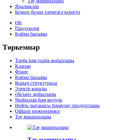
Тау машиналары
Яңалыклар
Безнең белән элемтәгә керегез
Өй
Продукция
Көймә басымы
Төркемнәр
Торба һәм торба җиһазлары
Клапан
Фланг
Көймә басымы
Корыч структурасы
Электр коралы
Әйләнү җиһазлары
Skиһазлар һәм модуль
Нефть чыганагы бораулау продуктлары
Офшор инженериясе
Тау машиналары
Тау машиналары