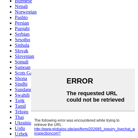
Burmese
Nepali
Norwegian
Pashto
Persian
Punjabi
Serbian
Sesotho
Sinhala
Slovak
Slovenian
Somali
Samoan
Scots Gaelic
Shona
Sindhi
Sundanese
Swahili
Tajik
Tamil
Telugu
Thai
Ukrainian
Urdu
Uzbek