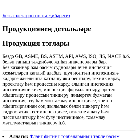
Безгә электрон почта җибәрегез
Продукциянең детальләре
Продукция тэглары
Бездә GB, ASME, BS, ASTM, API, AWS, ISO, JIS, NACE һ.б.
белән таныш тәҗрибәле җиһаз инженерлары бар.
Без казаннар һәм басым суднолары өчен инспекция
хезмәтләрен каплый алабыз, шул исәптән инспекциягә
кадәрге җыелышта катнашу яки оештыру, техник карау,
проектлау һәм процессны карау, алынган инспекция,
инспекцияне кисү, инспекция формалаштыру, эретеп
ябыштыру процессын тикшерү, җимергеч булмаган
инспекция, ачу һәм монтажлау инспекциясе, эретеп
ябыштырганнан соң җылылык белән эшкәртү һәм
гидростатик тест инспекциясе, өслекне ашату һәм
пассивлаштыру һәм буяу инспекциясе, тәмамлау
мәгълүматларын тикшерү һ.б.
Алдагы:
Фланг фитинг торбаларының төрле басым