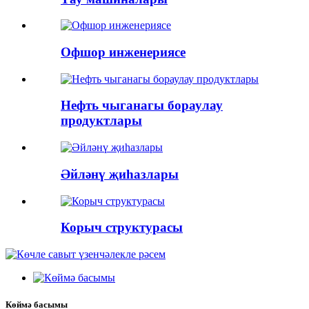
Офшор инженериясе
Нефть чыганагы бораулау
продуктлары
Әйләнү җиһазлары
Корыч структурасы
Көймә басымы