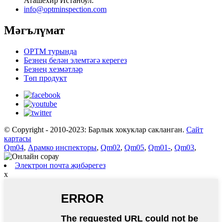
Аташехир Истанбул.
info@optminspection.com
Мәгълүмат
OPTM турында
Безнең белән элемтәгә керегез
Безнең хезмәтләр
Төп продукт
© Copyright - 2010-2023: Барлык хокуклар сакланган.
Сайт
картасы
Qm04
,
Арамко инспекторы
,
Qm02
,
Qm05
,
Qm01-
,
Qm03
,
Электрон почта җибәрегез
x