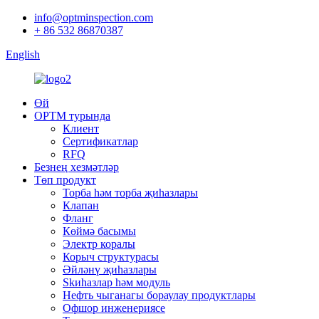
info@optminspection.com
+ 86 532 86870387
English
Өй
OPTM турында
Клиент
Сертификатлар
RFQ
Безнең хезмәтләр
Төп продукт
Торба һәм торба җиһазлары
Клапан
Фланг
Көймә басымы
Электр коралы
Корыч структурасы
Әйләнү җиһазлары
Skиһазлар һәм модуль
Нефть чыганагы бораулау продуктлары
Офшор инженериясе