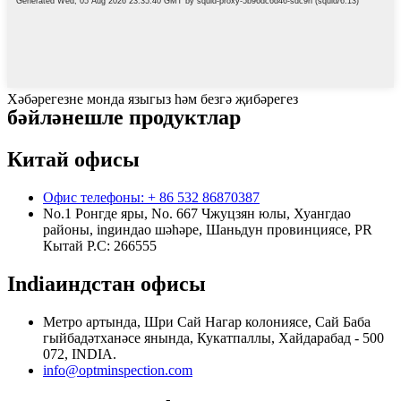
Хәбәрегезне монда языгыз һәм безгә җибәрегез
бәйләнешле продуктлар
Китай офисы
Офис телефоны: + 86 532 86870387
No.1 Ронгде яры, No. 667 Чжуцзян юлы, Хуангдао
районы, ingиндао шәһәре, Шаньдун провинциясе, PR
Кытай Р.С: 266555
Indiaиндстан офисы
Метро артында, Шри Сай Нагар колониясе, Сай Баба
гыйбадәтханәсе янында, Кукатпаллы, Хайдарабад - 500
072, INDIA.
info@optminspection.com