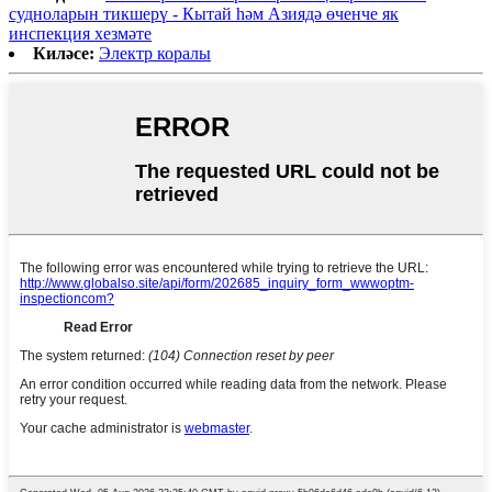
судноларын тикшерү - Кытай һәм Азиядә өченче як
инспекция хезмәте
Киләсе:
Электр коралы