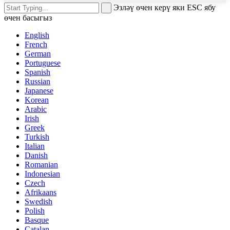
Эзләү өчен керү яки ESC ябу
өчен басыгыз
English
French
German
Portuguese
Spanish
Russian
Japanese
Korean
Arabic
Irish
Greek
Turkish
Italian
Danish
Romanian
Indonesian
Czech
Afrikaans
Swedish
Polish
Basque
Catalan