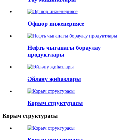
Офшор инженериясе
Нефть чыганагы бораулау
продуктлары
Әйләнү җиһазлары
Корыч структурасы
Корыч структурасы
Корыч структурасы