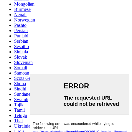
Mongolian
Burmese
Nepali
Norwegian
Pashto
Persian
Punjabi
Serbian
Sesotho
Sinhala
Slovak
Slovenian
Somali
Samoan
Scots Gaelic
Shona
Sindhi
Sundanese
Swahili
Tajik
Tamil
Telugu
Thai
Ukrainian
Urdu