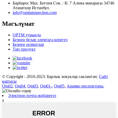
Барбарос Мах. Бегоня Сок. : К: 7 Алива манарасы 34746
Аташехир Истанбул.
info@optminspection.com
Мәгълүмат
OPTM турында
Безнең белән элемтәгә керегез
Безнең хезмәтләр
Төп продукт
© Copyright - 2010-2023: Барлык хокуклар сакланган.
Сайт
картасы
Qm02
,
Qm04
,
Qm03
,
Qm01-
,
Qm05
,
Арамко инспекторы
,
Электрон почта җибәрегез
x