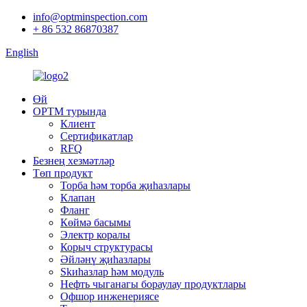
info@optminspection.com
+ 86 532 86870387
English
Өй
OPTM турында
Клиент
Сертификатлар
RFQ
Безнең хезмәтләр
Төп продукт
Торба һәм торба җиһазлары
Клапан
Фланг
Көймә басымы
Электр коралы
Корыч структурасы
Әйләнү җиһазлары
Skиһазлар һәм модуль
Нефть чыганагы бораулау продуктлары
Офшор инженериясе