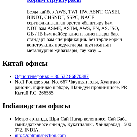
Бездә кайбер AWS, TWI, IIW, ASNT, CASEI,
BINDT, CHSNDT, SSPC, NACE
сертификатланган эретеп ябыштыру һәм
NDT һәм ASME, ASTM, AWS, EN, AS, ISO,
GB / JB һәм кайбер клиент клиентлары бар.
стандарт һәм спецификация. Без төрле корыч
конструкция продуктлары, шул исәптән
металлургия җиһазлары, тау казу ...
Китай офисы
Офис телефоны: + 86 532 86870387
No.1 Ронгде яры, No. 667 Чжуцзян юлы, Хуангдао
районы, ingиндао шәһәре, Шаньдун провинциясе, PR
Кытай Р.С: 266555
Indiaиндстан офисы
Метро артында, Шри Сай Нагар колониясе, Сай Баба
гыйбадәтханәсе янында, Кукатпаллы, Хайдарабад - 500
072, INDIA.
info@optminspection.com