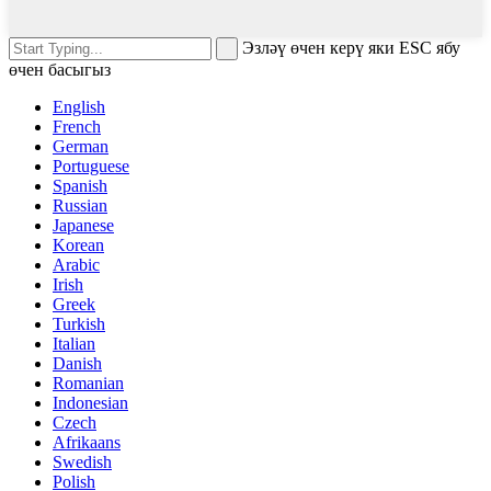
Эзләү өчен керү яки ESC ябу
өчен басыгыз
English
French
German
Portuguese
Spanish
Russian
Japanese
Korean
Arabic
Irish
Greek
Turkish
Italian
Danish
Romanian
Indonesian
Czech
Afrikaans
Swedish
Polish