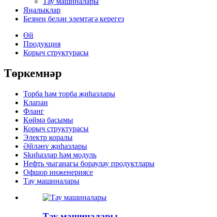
Тау машиналары
Яңалыклар
Безнең белән элемтәгә керегез
Өй
Продукция
Корыч структурасы
Төркемнәр
Торба һәм торба җиһазлары
Клапан
Фланг
Көймә басымы
Корыч структурасы
Электр коралы
Әйләнү җиһазлары
Skиһазлар һәм модуль
Нефть чыганагы бораулау продуктлары
Офшор инженериясе
Тау машиналары
Тау машиналары