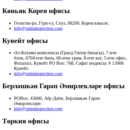
Көньяк Корея офисы
Геонгин-ро, Гуро-гу, Сеул, 08209, Корея вәкиле.
info@optminspection.com
Кувейт офисы
Әл-Катами комплексы (Гранд Гипер бинасы), 7-нче
блок, 6704-нче бина, 66-нчы урам, 8-нче кат, 5-нче офис,
Фахахил, Кувейт PO Box: 768, Сафат индексы: # 13008
Кувейт.
info@optminspection.com
Берләшкән Гарәп Әмирлекләре офисы
POBox. 43600, Абу-Даби, Берләшкән Гарәп
Әмирлекләре.
info@optminspection.com
Төркия офисы